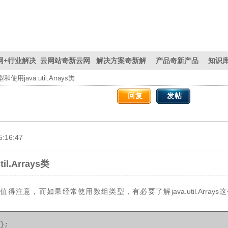
网+
行业解决
云网站
奇新云网
解决方案
奇新解
产品
奇新产品
知识
用java.util.Arrays类
方案
站
决方案
回复
发帖
16:47
l.Arrays类
值得注意，而如果经常使用数组类型，有必要了解java.util.Arr
};