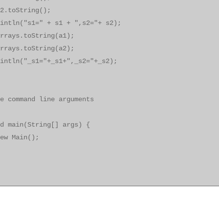
oString();
n("s1=" + s1 + ",s2="+ s2);
ys.toString(a1);
ys.toString(a2);
n("_s1="+_s1+",_s2="+_s2);
command line arguments
main(String[] args) {
 Main();