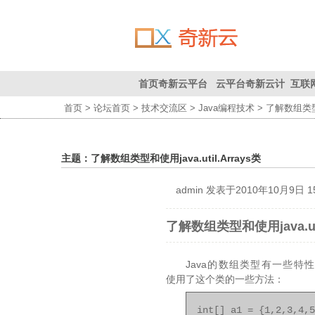
首页
奇新云平台
云平台
奇新云计
互联
首页
>
论坛首页
>
技术交流区
>
Java编程技术
> 了解数组类型和使
联系我们
首页
为您创
算平台
造价值
主题：了解数组类型和使用java.util.Arrays类
admin
发表于2010年10月9日 15:
了解数组类型和使用java.uti
Java的数组类型有一些特性
使用了这个类的一些方法：
int[] a1 = {1,2,3,4,5