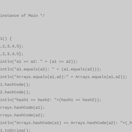
nstance of Main */
1() {
,3,4,5};
,3,4,5};
n("a1 == a2: " + (a1 == a2));
("a1.equals(a2): " + (a1.equals(a2)));
("Arrays.equals(a1,a2):" + Arrays.equals(a1,a2));
ashCode();
ashCode();
("hash1 == hash2: "+(hash1 == hash2));
ys.hashCode(a1);
ys.hashCode(a2);
"Arrays.hashCode(a1) == Arrays.hashCode(a2): "+(_ha
oString();