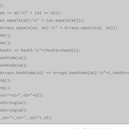
};
a1 == a2:\t" + (a1 == a2));
a1.equals(a2):\t" + (a1.equals(a2)));
Arrays.equals(a1, a2):\t" + Arrays.equals(a1, a2));
de();
de();
hash1 == hash2:\t"+(hash1==hash2));
ashCode(a1);
ashCode(a2);
Arrays.hashCode(a1) == Arrays.hashCode(a2):\t"+(_hash1==
ng();
ng();
s1="+s1+",s2="+s2);
oString(a1);
oString(a2);
_s1="+_s1+",_s2="+_s2);