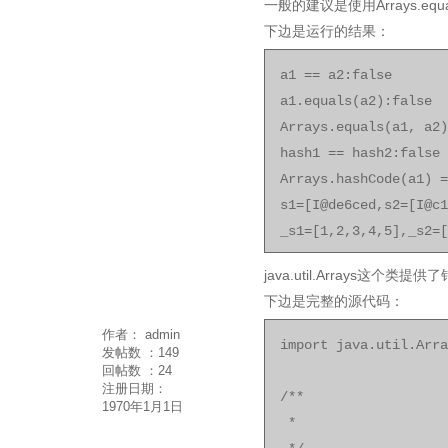
一般的建议是使用Arrays.equa
下边是运行的结果：
a1 == a2:false
a1.equals(a2):false
Arrays.equals(a1, a2)
hash1 == hash2:false
Arrays.hashCode(a1) =
s1=[I@de6ced,s2=[I@c1
_s1=[1,2,3,4,5],_s2=[
java.util.Array
下边是完整的源代码：
作者：
admin
import java.util.Arra
发帖数 ：
149
回帖数 ：
24
注册日期：
/**
1970年1月1日
*