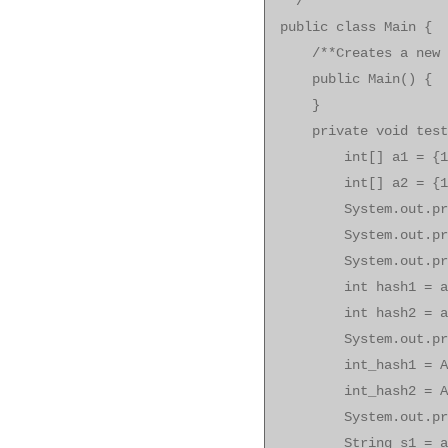
*/
public class Main {
/**Creates a new i
public Main() {
}
private void test
int[] a1 = {1,2
int[] a2 = {1,2
System.out.printl
System.out.println
System.out.println
int hash1 = a1.h
int hash2 = a2.h
System.out.println
int_hash1 = Arra
int_hash2 = Arra
System.out.println(
String s1 = a1.t