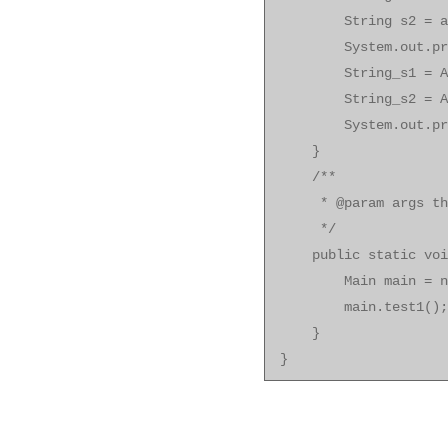
String s2 = a2.t
System.out.printl
String_s1 = Arra
String_s2 = Arra
System.out.printl
}
/**
* @param args the 
*/
public static void 
Main main = new
main.test1();
}
}