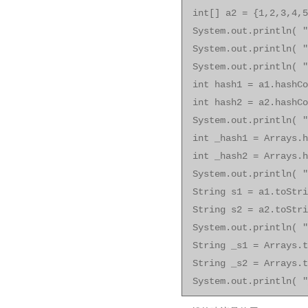
int[] a2 = {1,2,3,4,5
System.out.println( "
System.out.println( "
System.out.println( "
int hash1 = a1.hashCo
int hash2 = a2.hashCo
System.out.println( "
int _hash1 = Arrays.h
int _hash2 = Arrays.h
System.out.println( "
String s1 = a1.toStri
String s2 = a2.toStri
System.out.println( "
String _s1 = Arrays.t
String _s2 = Arrays.t
System.out.println( "