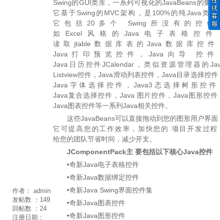
Swing的GUI类库，一系列可视化的JavaBeans的集合
它基于Swing的MVC架构，是100%的纯Java类库
它包括20多个 Swing所没有的控件
如Excel风格的Java电子表格控件
读取jtable数据库表的Java数据库控件
Java打印预览控件，Java向导 控件
Java日历控件JCalendar，类似资源管理器的Jav
Listview控件，Java滑动列表控件，Java目录选择控件
Java字体选择控件，Java3态选择树形控件
Java复合选择控件，Java 图片控件，Java图形控件
Java图表控件等一系列Java相关控件。
这些JavaBeans可以直接拖动到您的图形用户界面
它可提高您的工作效率，加快您的 项目开发过程
给您的团队节省时间，减少开支。
JComponentPack
主 要包括以下核心Java控件
•
奇新Java电子表格控件
•
奇新Java数据绑定控件
•
奇新Java Swing界面控件集
作者：
admin
发帖数 ：
149
•
奇新Java图表控件
回帖数 ：
24
•
奇新Java图形控件
注册日期：