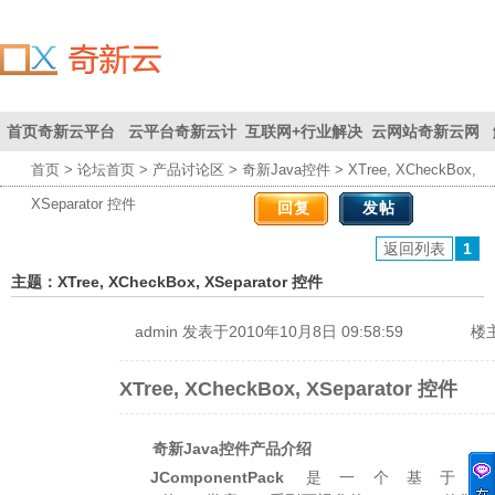
首页
奇新云平台
云平台
奇新云计
互联网+
行业解决
云网站
奇新云网
首页
>
论坛首页
>
产品讨论区
>
奇新Java控件
> XTree, XCheckBox,
联系我们
首页
为您创
算平台
方案
站
XSeparator 控件
回复
发帖
造价值
返回列表
1
主题：XTree, XCheckBox, XSeparator 控件
admin
发表于2010年10月8日 09:58:59
楼
XTree, XCheckBox, XSeparator 控件
奇新Java控件产品
介绍
JComponentPack
是一个基于Jav