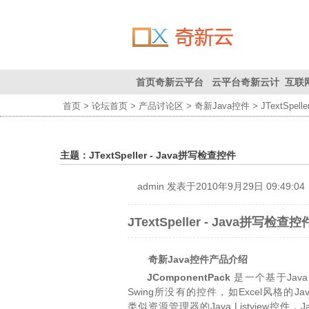
首页
奇新云平台
云平台
奇新云计
互联
首页
>
论坛首页
>
产品讨论区
>
奇新Java控件
> JTextSpel
联系我们
首页
为您创
算平台
造价值
主题：JTextSpeller - Java拼写检查控件
admin
发表于2010年9月29日 09:49:04
JTextSpeller - Java拼写检查控
奇新Java控件产品
介绍
JComponentPack
是一个基于Java
Swing所没有的控件，如Excel风格的Ja
类似资源管理器的Java Listview控