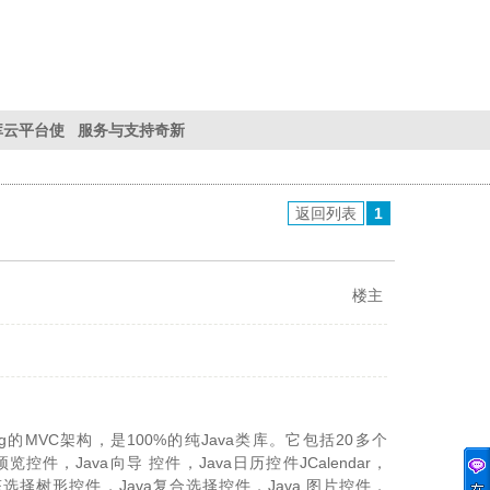
库
云平台使
服务与支持
奇新
用帮助
服务与支持
返回列表
1
楼主
ing的MVC架构，是100%的纯Java类库。它包括20多个
览控件，Java向导 控件，Java日历控件JCalendar，
a3态选择树形控件，Java复合选择控件，Java 图片控件，