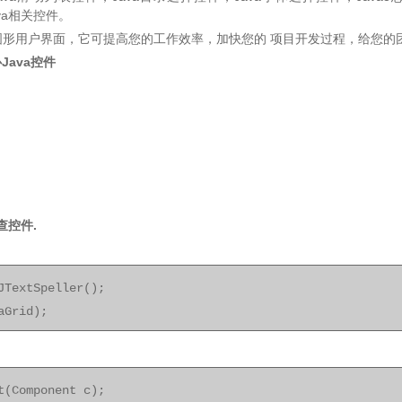
va相关控件。
您的图形用户界面，它可提高您的工作效率，加快您的 项目开发过程，给您
Java控件
检查控件.
JTextSpeller();
aGrid);
t(Component c);