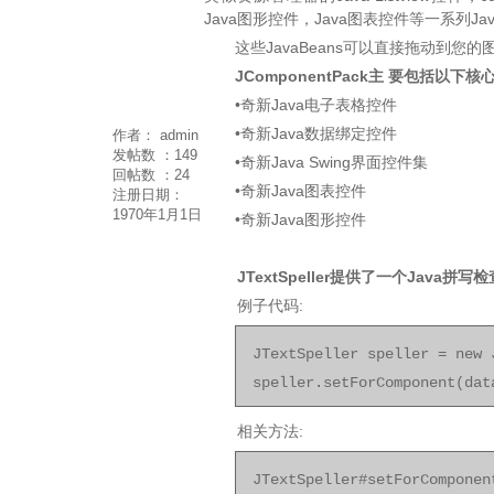
Java图形控件，Java图表控件等一系列Ja
这些JavaBeans可以直接拖动到
JComponentPack
主 要包括以下核心
•
奇新Java电子表格控件
•
奇新Java数据绑定控件
作者：
admin
发帖数 ：
149
•
奇新Java Swing界面控件集
回帖数 ：
24
•
奇新Java图表控件
注册日期：
1970年1月1日
•
奇新Java图形控件
JTextSpeller提供了一个Java拼写
例子代码:
JTextSpeller speller = new 
speller.setForComponent(dat
相关方法:
JTextSpeller#setForComponen