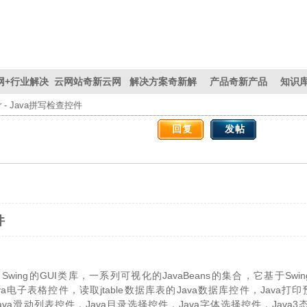
网+
行业解决
云网站
奇新云网
解决方案
奇新解
产品
奇新产品
知识
ler - Java拼写检查控件
方案
站
决方案
回复
发帖
件
 Swing的GUI类库，一系列可视化的JavaBeans的集合，它基于Sw
va电子表格控件，读取jtable数据库表的Java数据库控件，Java打印预
件，Java滑动列表控件，Java目录选择控件，Java字体选择控件，Jav