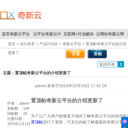
首页
奇新云平台
云平台
奇新云计
互联网+
行业解决
云网站
奇新云网
首页
>
论坛首页
>
产品讨论区
>
奇新云平台
> 置顶帖奇新云平台的介绍
联系我们
首页
为您创
算平台
方案
站
更新了
回复
发帖
造价值
返回列表
1
主题：置顶帖奇新云平台的介绍更新了
admin
发表于2014年10月10日 17:41:18
置顶帖奇新云平台的介绍更新了
作者：
admin
发帖数 ：
149
回帖数 ：
24
为了让广大用户能够更方便的了解奇新云平台的使用和
注册日期：
置顶帖
进行了更新，可关注此帖了解最新的奇新云平台
1970年1月1日