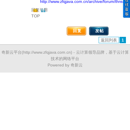
http://www.zfqjava.com.cn/archive/forum/thread-
回复
引用
TOP
回复
发帖
返回列表
1
奇新云平台
(
http://www.zfqjava.com.cn
) - 云计算领导品牌，基于云计算
技术的网络平台
Powered by 奇新云