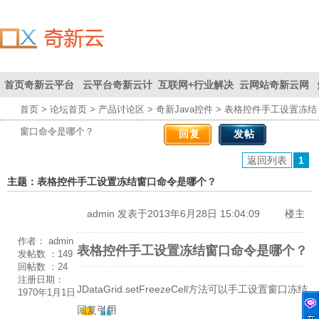
首页
奇新云平台
云平台
奇新云计
互联网+
行业解决
云网站
奇新云网
首页
>
论坛首页
>
产品讨论区
>
奇新Java控件
> 表格控件手工设置冻结
联系我们
首页
为您创
算平台
方案
站
窗口命令是哪个？
回复
发帖
造价值
返回列表
1
主题：表格控件手工设置冻结窗口命令是哪个？
admin
发表于2013年6月28日 15:04:09
楼主
作者：
admin
表格控件手工设置冻结窗口命令是哪个？
发帖数 ：
149
回帖数 ：
24
注册日期：
JDataGrid.setFreezeCell方法可以手工设置窗口冻结
1970年1月1日
回复
引用