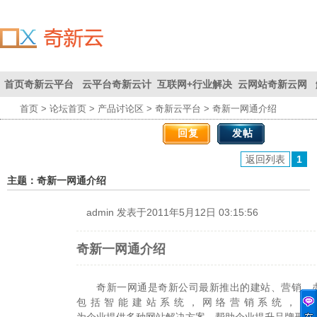
首页
奇新云平台
云平台
奇新云计
互联网+
行业解决
云网站
奇新云网
首页
>
论坛首页
>
产品讨论区
>
奇新云平台
> 奇新一网通介绍
联系我们
首页
为您创
算平台
方案
站
回复
发帖
造价值
返回列表
1
主题：奇新一网通介绍
admin
发表于2011年5月12日 03:15:56
奇新一网通介绍
奇新一网通是奇新公司最新推出的建站、营销、
包括智能建站系统，网络营销系统，网
为企业提供多种网站解决方案，帮助企业提升品牌形象