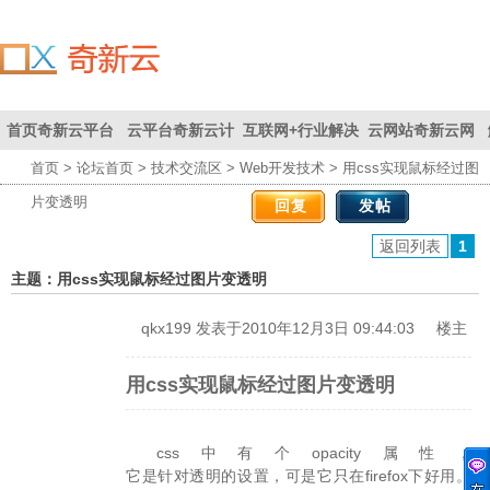
首页
奇新云平台
云平台
奇新云计
互联网+
行业解决
云网站
奇新云网
首页
>
论坛首页
>
技术交流区
>
Web开发技术
> 用css实现鼠标经过图
联系我们
首页
为您创
算平台
方案
站
片变透明
回复
发帖
造价值
返回列表
1
主题：用css实现鼠标经过图片变透明
qkx199
发表于2010年12月3日 09:44:03
楼主
用css实现鼠标经过图片变透明
css中有个opacity属性，
它是针对透明的设置，可是它只在firefox下好用。