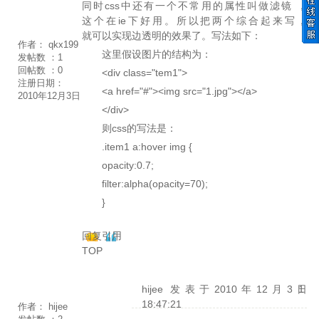
同时css中还有一个不常用的属性叫做滤镜 ，
这个在ie下好用。所以把两个综合起来写，
就可以实现边透明的效果了。写法如下：
作者：
qkx199
这里假设图片的结构为：
发帖数 ：
1
回帖数 ：
0
<div class="tem1">
注册日期：
<a href="#"><img src="1.jpg"></a>
2010年12月3日
</div>
则css的写法是：
.item1 a:hover img {
opacity:0.7;
filter:alpha(opacity=70);
}
回复
引用
TOP
hijee
发表于2010年12月3日
1
18:47:21
作者：
hijee