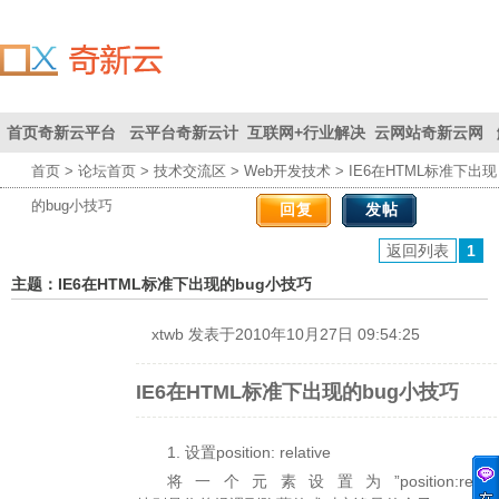
首页
奇新云平台
云平台
奇新云计
互联网+
行业解决
云网站
奇新云网
首页
>
论坛首页
>
技术交流区
>
Web开发技术
> IE6在HTML标准下出现
联系我们
首页
为您创
算平台
方案
站
的bug小技巧
回复
发帖
造价值
返回列表
1
主题：IE6在HTML标准下出现的bug小技巧
xtwb
发表于2010年10月27日 09:54:25
IE6在HTML标准下出现的bug小技巧
1. 设置position: relative
将一个元素设置为”position:r