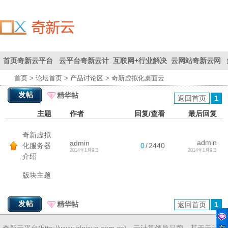
首页
奇新云平台
云平台
奇新云计
互联网+
行业解决
云网站
奇新云网
首页
>
论坛首页
>
产品讨论区
> 奇新虚拟化桌面云
联系我们
首页
为您创
算平台
方案
站
发帖
精华帖
造价值
返回首页
1
主题
作者
回复/查看
最后回复
奇新虚拟
admin
admin
化服务器
0
/
2440
2014年1月9日
2014年1月9日
介绍
版块主题
发帖
精华帖
返回首页
1