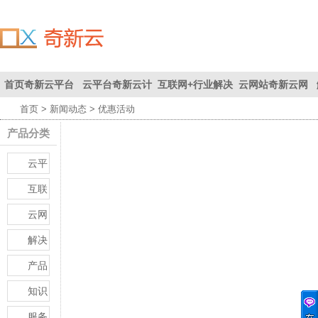
首页
奇新云平台
云平台
奇新云计
互联网+
行业解决
云网站
奇新云网
首页
>
新闻动态
> 优惠活动
联系我们
首页
为您创
算平台
方案
站
产品分类
造价值
云平
台
互联
网+
云网
站
解决
方案
产品
知识
库
服务