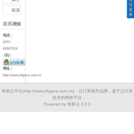
与支
联系
持
我们
联系我们
更多
电话：
0371-
60907519
QQ：
网址：
http://www.zfqjava.com.cn
奇新云平台
(
http://www.zfqjava.com.cn
) - 云计算领导品牌，基于云计算
技术的网络平台
Powered by 奇新云 3.3.3