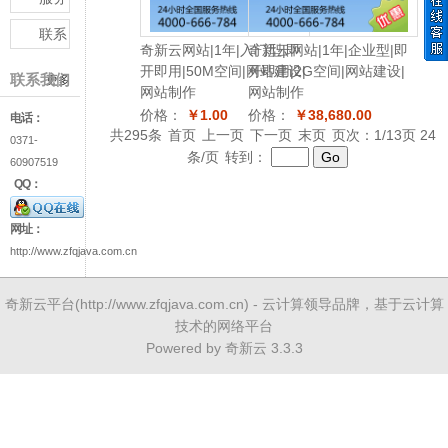
与支
联系
奇新云网站|1年|入门型|即
奇新云网站|1年|企业型|即
持
我们
开即用|50M空间|网站建设|
开即用|2G空间|网站建设|
联系我们
更多
网站制作
网站制作
价格：
￥1.00
价格：
￥38,680.00
电话：
共295条
首页
上一页
下一页
末页
页次：1/13页 24
0371-
条/页
转到：
60907519
QQ：
网址：
http://www.zfqjava.com.cn
奇新云平台
(
http://www.zfqjava.com.cn
) - 云计算领导品牌，基于云计算
技术的网络平台
Powered by 奇新云 3.3.3