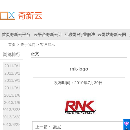
首页
奇新云平台
云平台
奇新云计
互联网+
行业解决
云网站
奇新云网
首页
>
关于我们
> 客户展示
联系我们
首页
为您创
算平台
方案
站
正文
浏览排行
造价值
2011/9/1
IBM
rnk-logo
2011/9/1
SONY
2011/9/1
中国邮政
发布时间：
2010年7月30日
2011/9/1
国家电网公司
2013/1/6
《动漫报》
2013/1/6
中国软件与技术服务股份有限公司
2013/6/28
中国石油
2013/6/28
北京邮电大学
2013/6/28
水滴传媒
上一篇：
索尼