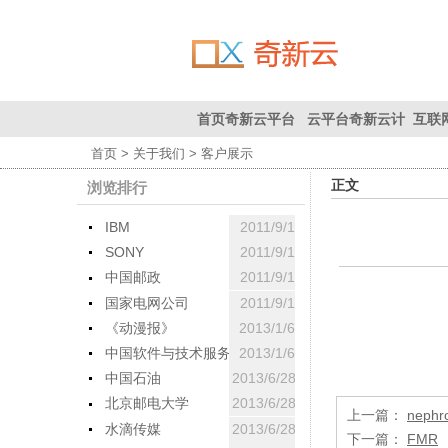
首页
奇新云平台
云平台
奇新云计
互联
首页
>
关于我们
> 客户展示
联系我们
首页
为您创
算平台
正文
浏览排行
造价值
IBM
2011/9/1
SONY
2011/9/1
中国邮政
2011/9/1
国家电网公司
2011/9/1
《动漫报》
2013/1/6
中国软件与技术服务股份有限公司
2013/1/6
中国石油
2013/6/28
北京邮电大学
2013/6/28
上一篇：
nephr
水滴传媒
2013/6/28
下一篇：
FMR