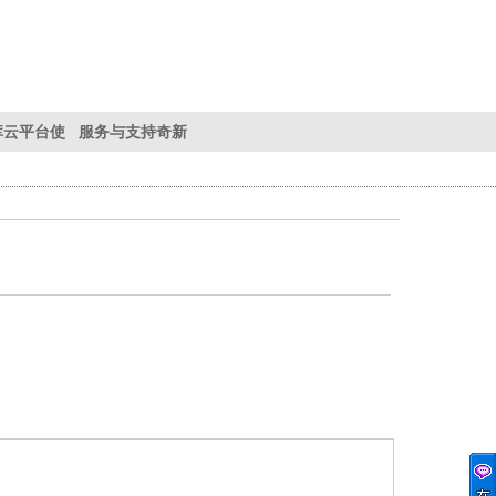
库
云平台使
服务与支持
奇新
用帮助
服务与支持