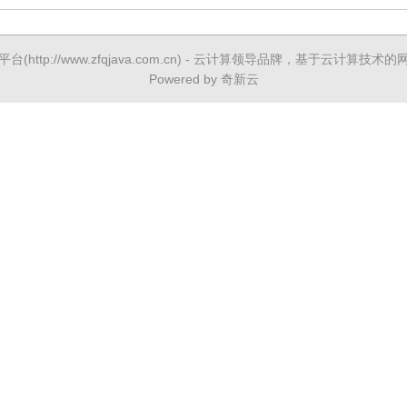
平台
(
http://www.zfqjava.com.cn
) - 云计算领导品牌，基于云计算技术的
Powered by 奇新云