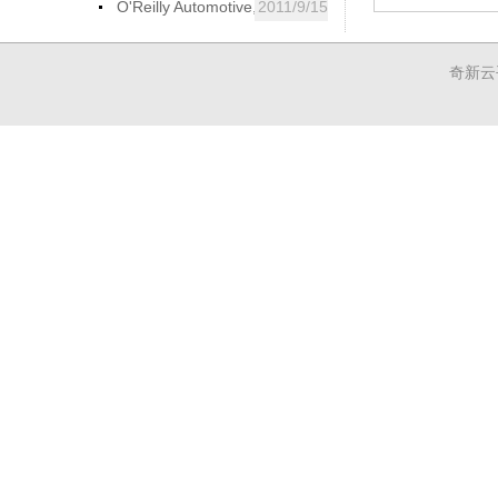
O'Reilly Automotive, Inc.
2011/9/15
奇新云