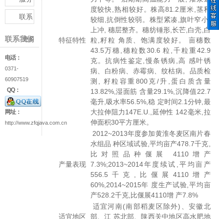
度较快,熟相较好。株高81.2厘米,茎秆
与支
联系
较细,抗倒性较弱。株型紧凑,旗叶窄小,
持
上冲, 穗层整齐。穗纺锤形,长芒,白壳,白
我们
联系我们
更多
特征特性
粒,籽粒 角质、饱满度较好。 亩穗数
43.5万穗,穗粒数30.6 粒,千粒重42.9
电话：
克。抗病性鉴定,慢条锈病,高 感叶锈
0371-
病、白粉病、赤霉病、纹枯病。品质检
60907519
测, 籽粒容重800克/升,蛋白质含量
QQ：
13.82%,湿面筋 含量29.1%,沉降值22.7
毫升,吸水率56.5%,稳 定时间2.1分钟,最
大拉伸阻力147E.U.,延伸性 142毫米,拉
网址：
伸面积30平方厘米。
http://www.zfqjava.com.cn
2012~2013年度参加黄淮冬麦区南片春
水组品 种区域试验,平均亩产478.7千克,
比对照品种偃展 4110增产
产量表现
7.3%;2013~2014年度续试,平均亩产
556.5千克,比偃展4110增产
60%,2014~2015年 度生产试验,平均亩
产528.2千克,比偃展4110增 产7.8%
适宜河南(南部稻麦区除外)、安徽北
适宜地区
部、江 苏北部、陕西关中地区高水肥地