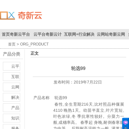
首页
奇新云平台
云平台
奇新云计
互联网+
行业解决
云网站
奇新云网
首页
> ORG_PRODUCT
联系我们
首页
为您创
算平台
方案
站
正文
产品分类
造价值
云平
轮选99
台
互联
发布时间：
2019年7月22日
网+
云网
站
解决
产品名称
轮选99
春性,全生育期216天,比对照品种偃展
方案
产品
4110 晚熟1天。幼苗半直立,叶片宽短,
叶色浓绿,冬 季抗寒性较好。分蘖力一
知识
般,成穗率高。 春季起 身晚,耐倒春寒能
库
服务
力中等。 后期耐高温能力一般, 灌浆速