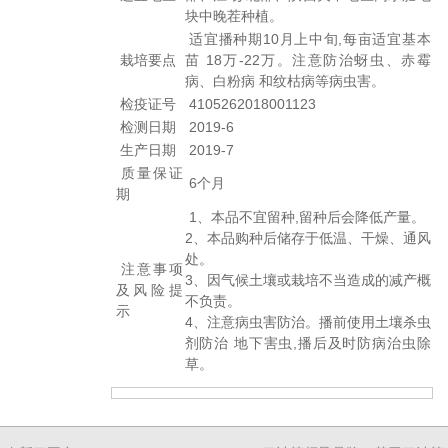
块中晚茬种植。
适宜播种期10月上中旬,每亩适宜基本
栽培要点
苗 18万-22万。注意防治蚜虫、赤霉
病、白粉病 和纹枯病等病虫害。
检疫证号
4105262018001123
检测日期
2019-6
生产日期
2019-7
质量保证
6个月
期
1、本品不宜留种,留种后会降低产量。
2、本品购种后储存于低温、干燥、通风
处。
注意事项
3、因气候土壤或栽培不当造成的减产概
及风险提
不负责。
示
4、注意病虫害防治。播前使用土壤杀虫
剂防治 地下害虫,播后及时防病治虫除
草。