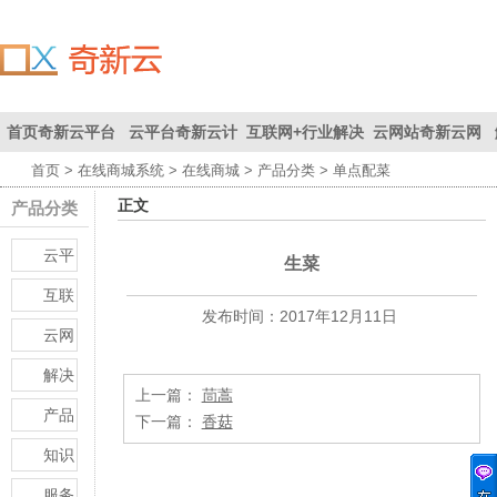
首页
奇新云平台
云平台
奇新云计
互联网+
行业解决
云网站
奇新云网
首页
>
在线商城系统
>
在线商城
>
产品分类
> 单点配菜
联系我们
首页
为您创
算平台
方案
站
正文
产品分类
造价值
云平
生菜
台
互联
发布时间：
2017年12月11日
网+
云网
站
解决
上一篇：
茼蒿
方案
产品
下一篇：
香菇
知识
库
服务