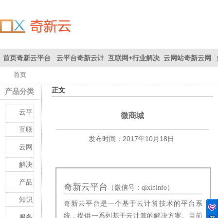
首页
奇新云平台
云平台
奇新云计
互联网+
行业解决
云网站
奇新云网
首页
联系我们
首页
为您创
算平台
方案
站
正文
产品分类
造价值
云平
微商城
台
互联
发布时间：
2017年10月18日
网+
云网
站
解决
方案
产品
奇新云平台
（微信号：qixininfo）
知识
奇新云平台是一个基于云计算技术的平台系
库
统，提供一系列基于云计算的解决方案。目前
服务