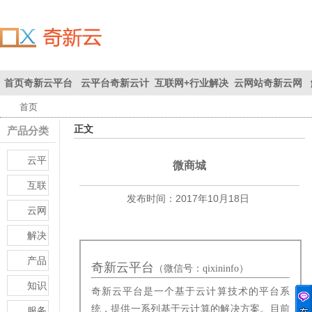
首页
奇新云平台
云平台
奇新云计
互联网+
行业解决
云网站
奇新云网
首页
联系我们
首页
为您创
算平台
方案
站
正文
产品分类
造价值
云平
微商城
台
互联
发布时间：
2017年10月18日
网+
云网
站
解决
方案
产品
奇新云平台
（微信号：qixininfo）
知识
奇新云平台是一个基于云计算技术的平台系
库
统，提供一系列基于云计算的解决方案。目前
服务