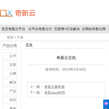
首页
奇新云平台
云平台
奇新云计
互联网+
行业解决
云网站
奇新云网
首页
> 产品
联系我们
首页
为您创
算平台
方案
站
正文
产品分类
造价值
云平
奇新云主机
台
互联
发布时间：
2013年3月30日
网+
云网
站
解决
上一篇：
奇新云服务器
方案
产品
下一篇：
奇新Java控件
知识
库
服务