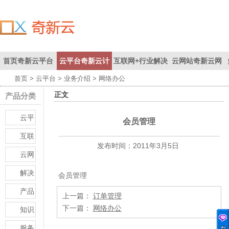
首页
奇新云平台
云平台
奇新云计
互联网+
行业解决
云网站
奇新云网
首页
>
云平台
>
业务介绍
> 网络办公
联系我们
首页
为您创
算平台
方案
站
正文
产品分类
造价值
云平
会员管理
台
互联
发布时间：
2011年3月5日
网+
云网
站
解决
会员管理
方案
产品
上一篇：
订单管理
下一篇：
网络办公
知识
库
服务