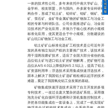
一体的技术性公司。多年来依托中南大学矿山、冶
金学科、校友联盟，并与国内、外多家专业科研机
构合作，形成了铝土矿、铅锌矿、钼矿、铜矿、铁
矿、萤石矿、金矿等金属矿物的矿物加工与冶金工
程的专家与科研队伍。公司全面推进矿山、冶金前
沿技术的产业化应用，并致力于核心技术的小规模
标准化应用，使其更适合于中小规模、分散建设的
矿山坑口矿物加工与冶金工程。
铝土矿矿山标准化选矿工程技术是公司近年开
发的具有独立知识产权的主要推广技术，该技术采
用干湿两段磨矿技术，适应了全国大部分省份的低
品位铝土矿与进口铝土矿的矿物解离，把矿物可选
品位从A/S 4.0以上降低到A/S 2.5以上，提高了铝土
矿资源利用率；浮选技术采用集成快速浮选技术，
跟本上解决了我国铝土矿选矿粗粒难以起浮的技术
难题，奠定了我国氧化铝工业发展的基础。
矿物集成快速浮选技术采用了自主开发的多项
专利技术，一改过去庞大繁杂的选矿系统，采用微
泡充分矿化自循环浮选槽和计算机集散控制技术，
并把各功能集成在一套设备上，完成了一机实现矿
物浮选全过程的技术集成化；全系统高效、低能